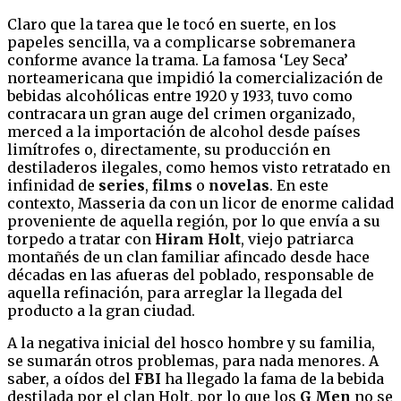
Claro que la tarea que le tocó en suerte, en los
papeles sencilla, va a complicarse sobremanera
conforme avance la trama. La famosa ‘Ley Seca’
norteamericana que impidió la comercialización de
bebidas alcohólicas entre 1920 y 1933, tuvo como
contracara un gran auge del crimen organizado,
merced a la importación de alcohol desde países
limítrofes o, directamente, su producción en
destiladeros ilegales, como hemos visto retratado en
infinidad de
series
,
films
o
novelas
. En este
contexto, Masseria da con un licor de enorme calidad
proveniente de aquella región, por lo que envía a su
torpedo a tratar con
Hiram Holt
, viejo patriarca
montañés de un clan familiar afincado desde hace
décadas en las afueras del poblado, responsable de
aquella refinación, para arreglar la llegada del
producto a la gran ciudad.
A la negativa inicial del hosco hombre y su familia,
se sumarán otros problemas, para nada menores. A
saber, a oídos del
FBI
ha llegado la fama de la bebida
destilada por el clan Holt, por lo que los
G Men
no se