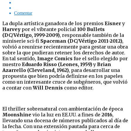
Comentar
La dupla artística ganadora de los premios
Eisner
y
Harvey
por el vibrante policial
100 Bullets
(DC/Vértigo, 1999-2009)
, responsable también de la
miniserie sci-fi
Spaceman (DC/Vértigo 2011-2012)
,
volvió a reunirse recientemente para gestar una obra
sobre la que pudieran retener los derechos de autor.
En tal sentido,
Image Comics
fue el sello elegido por
nuestro
Eduardo Risso
(Leones, 1959)
y
Brian
Azarrello
(Cleveland, 1962)
, para desarrollar una
propuesta que bien podría definirse en los papeles
como un interesante cruce de subgéneros, que volvió
a contar con
Will Dennis
como editor.
El thriller sobrenatural con ambientación de época
Moonshine
vio la luz en EE.UU. a fines de
2016
,
llevando una docena de números publicados al día de
la fecha. Con una extensión pautada para cerca de