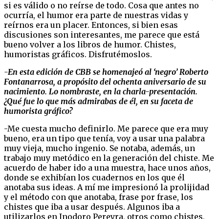
si es válido o no reírse de todo. Cosa que antes no
ocurría, el humor era parte de nuestras vidas y
reírnos era un placer. Entonces, si bien esas
discusiones son interesantes, me parece que está
bueno volver a los libros de humor. Chistes,
humoristas gráficos. Disfrutémoslos.
-En esta edición de CBB se homenajeó al ‘negro’ Roberto
Fontanarrosa, a propósito del ochenta aniversario de su
nacimiento. Lo nombraste, en la charla-presentación.
¿Qué fue lo que más admirabas de él, en su faceta de
humorista gráfico?
-Me cuesta mucho definirlo. Me parece que era muy
bueno, era un tipo que tenía, voy a usar una palabra
muy vieja, mucho ingenio. Se notaba, además, un
trabajo muy metódico en la generación del chiste. Me
acuerdo de haber ido a una muestra, hace unos años,
donde se exhibían los cuadernos en los que él
anotaba sus ideas. A mí me impresionó la prolijidad
y el método con que anotaba, frase por frase, los
chistes que iba a usar después. Algunos iba a
utilizarlos en Inodoro Pereyra, otros como chistes,