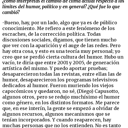
¿cómo interpretás el cambio de clima actual respecto a los
límites del humor, político y en general? ¿Qué fue lo que
cambió?
-Bueno, hay, por un lado, algo que ya es de público
conocimiento. Me refiero a este fenómeno de los
escraches, de la corrección política. Todas
discusiones sociales, digamos, que tienen mucho
que ver con la aparición y el auge de las redes. Pero
hay otra cosa, y esto es una teoría muy personal; yo
creo que se perdió cierta cultura del humor. Hubo un
vacío, te diría que entre 2001 y 2005, de generación
artística del mismo. Y puedo aportar pruebas;
desaparecieron todas las revistas, entre ellas las de
humor, desaparecieron los programas televisivos
dedicados al humor. Fueron muriendo los viejos
capocómicos y quedaron, no sé, (Diego) Capusotto,
algunos otros, pero se redujo muchísimo el humor
como género, en los distintos formatos. Me parece
que, en ese interín, la gente se empezó a olvidar de
algunos recursos, algunos mecanismos que se
tenían incorporados. Y cuando reaparecen, hay
muchas personas que no los entienden. No es tanto