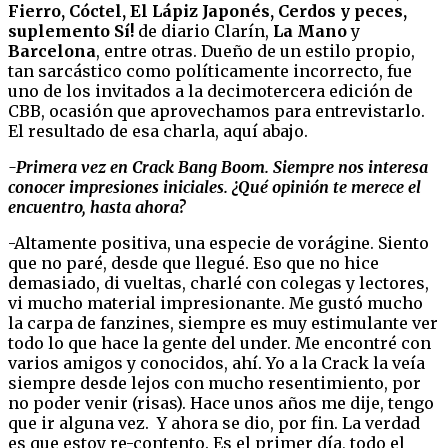
Fierro, Cóctel, El Lápiz Japonés, Cerdos y peces,
suplemento Sí!
de diario Clarín,
La Mano
y
Barcelona
, entre otras. Dueño de un estilo propio,
tan sarcástico como políticamente incorrecto, fue
uno de los invitados a la decimotercera edición de
CBB, ocasión que aprovechamos para entrevistarlo.
El resultado de esa charla, aquí abajo.
-Primera vez en Crack Bang Boom. Siempre nos interesa
conocer impresiones iniciales. ¿Qué opinión te merece el
encuentro, hasta ahora?
-Altamente positiva, una especie de vorágine. Siento
que no paré, desde que llegué. Eso que no hice
demasiado, di vueltas, charlé con colegas y lectores,
vi mucho material impresionante. Me gustó mucho
la carpa de fanzines, siempre es muy estimulante ver
todo lo que hace la gente del under. Me encontré con
varios amigos y conocidos, ahí. Yo a la Crack la veía
siempre desde lejos con mucho resentimiento, por
no poder venir (risas). Hace unos años me dije, tengo
que ir alguna vez. Y ahora se dio, por fin. La verdad
es que estoy re-contento. Es el primer día, todo el