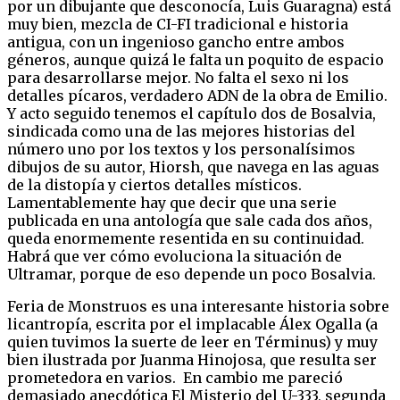
por un dibujante que desconocía, Luis Guaragna) está
muy bien, mezcla de CI-FI tradicional e historia
antigua, con un ingenioso gancho entre ambos
géneros, aunque quizá le falta un poquito de espacio
para desarrollarse mejor. No falta el sexo ni los
detalles pícaros, verdadero ADN de la obra de Emilio.
Y acto seguido tenemos el capítulo dos de Bosalvia,
sindicada como una de las mejores historias del
número uno por los textos y los personalísimos
dibujos de su autor, Hiorsh, que navega en las aguas
de la distopía y ciertos detalles místicos.
Lamentablemente hay que decir que una serie
publicada en una antología que sale cada dos años,
queda enormemente resentida en su continuidad.
Habrá que ver cómo evoluciona la situación de
Ultramar, porque de eso depende un poco Bosalvia.
Feria de Monstruos es una interesante historia sobre
licantropía, escrita por el implacable Álex Ogalla (a
quien tuvimos la suerte de leer en Términus) y muy
bien ilustrada por Juanma Hinojosa, que resulta ser
prometedora en varios. En cambio me pareció
demasiado anecdótica El Misterio del U-333, segunda