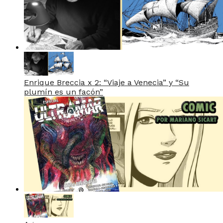
Enrique Breccia x 2: “Viaje a Venecia” y “Su
plumín es un facón”