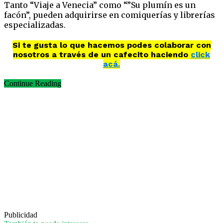
Tanto “Viaje a Venecia” como “”Su plumín es un
facón”, pueden adquirirse en comiquerías y librerías
especializadas.
Si te gusta lo que hacemos podes colaborar con
nosotros a través de un cafecito haciendo
click
acá.
Continue Reading
Publicidad