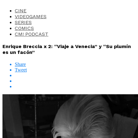
CINE
VIDEOGAMES
SERIES
COMICS
CM! PODCAST
Enrique Breccia x 2: “Viaje a Venecia” y “Su plumín
es un facón”
Share
Tweet