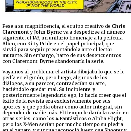
Pese a su magnificencia, el equipo creativo de
Chris
Claremont
y
John Byrne
va a despedirse al número
siguiente, el 143, un unitario homenaje a la película
Alien, con Kitty Pride en el papel principal, que
sirvió para seguir presentándola ante el lector
mutante. Sin embargo, harto de sus desencuentros
con Claremont, Byrne abandonaría la serie.
Vayamos al problema: el artista dibujaba lo que se le
pedía en el guión, pero luego, algunos de los
diálogos, a su parecer, contradecían su arte,
haciéndolo quedar mal. Su incipiente, y
posteriormente legendario ego, lo hacía creer que el
éxito de la revista era exclusivamente por sus
aportes, y que podía obrar como autor integral, sin
depender de nadie más. El tiempo le daría la razón en
otras series, como los 4 Fantásticos o Alpha Flight,
pero los X-Men serían por mucho tiempo su piedra
en el zapato, y aunque reconoció luego que Shooter y