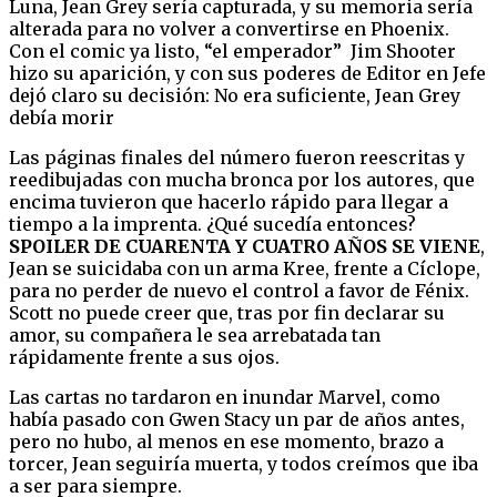
Luna, Jean Grey sería capturada, y su memoria sería
alterada para no volver a convertirse en Phoenix.
Con el comic ya listo, “el emperador” Jim Shooter
hizo su aparición, y con sus poderes de Editor en Jefe
dejó claro su decisión: No era suficiente, Jean Grey
debía morir
Las páginas finales del número fueron reescritas y
reedibujadas con mucha bronca por los autores, que
encima tuvieron que hacerlo rápido para llegar a
tiempo a la imprenta. ¿Qué sucedía entonces?
SPOILER DE CUARENTA Y CUATRO AÑOS SE VIENE
,
Jean se suicidaba con un arma Kree, frente a Cíclope,
para no perder de nuevo el control a favor de Fénix.
Scott no puede creer que, tras por fin declarar su
amor, su compañera le sea arrebatada tan
rápidamente frente a sus ojos.
Las cartas no tardaron en inundar Marvel, como
había pasado con Gwen Stacy un par de años antes,
pero no hubo, al menos en ese momento, brazo a
torcer, Jean seguiría muerta, y todos creímos que iba
a ser para siempre.