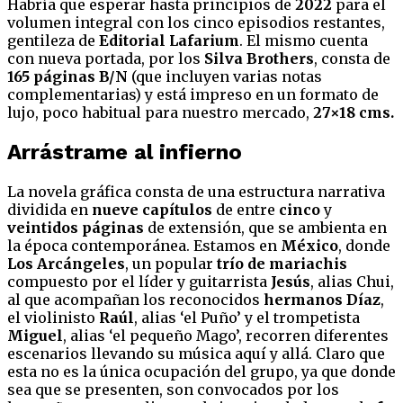
Habría que esperar hasta principios de
2022
para el
volumen integral con los cinco episodios restantes,
gentileza de
Editorial Lafarium
. El mismo cuenta
con nueva portada, por los
Silva Brothers
, consta de
165 páginas
B/N
(que incluyen varias notas
complementarias) y está impreso en un formato de
lujo, poco habitual para nuestro mercado,
27×18 cms.
Arrástrame al infierno
La novela gráfica consta de una estructura narrativa
dividida en
nueve capítulos
de entre
cinco
y
veintidos páginas
de extensión, que se ambienta en
la época contemporánea. Estamos en
México
, donde
Los Arcángeles
, un popular
trío de mariachis
compuesto por el líder y guitarrista
Jesús
, alias Chui,
al que acompañan los reconocidos
hermanos Díaz
,
el violinisto
Raúl
, alias ‘el Puño’ y el trompetista
Miguel
, alias ‘el pequeño Mago’, recorren diferentes
escenarios llevando su música aquí y allá. Claro que
esta no es la única ocupación del grupo, ya que donde
sea que se presenten, son convocados por los