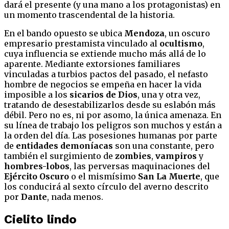
dará el presente (y una mano a los protagonistas) en
un momento trascendental de la historia.
En el bando opuesto se ubica
Mendoza
, un oscuro
empresario prestamista vinculado al
ocultismo
,
cuya influencia se extiende mucho más allá de lo
aparente. Mediante extorsiones familiares
vinculadas a turbios pactos del pasado, el nefasto
hombre de negocios se empeña en hacer la vida
imposible a los
sicarios de Dios
, una y otra vez,
tratando de desestabilizarlos desde su eslabón más
débil. Pero no es, ni por asomo, la única amenaza. En
su línea de trabajo los peligros son muchos y están a
la orden del día. Las posesiones humanas por parte
de
entidades demoníacas
son una constante, pero
también el surgimiento de
zombies
,
vampiros
y
hombres-lobos
, las perversas maquinaciones del
Ejército Oscuro
o el mismísimo
San La Muerte
, que
los conducirá al sexto círculo del averno descrito
por
Dante
, nada menos.
Cielito lindo