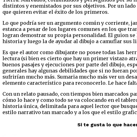
distintos y enemistados por sus objetivos. Por un lado
que quieren evitar el éxito de los primeros.
Lo que podría ser un argumento común y corriente, ja
estanca a pesar de los lugares comunes en los que tra
logran demostrar su propia personalidad. El guion se h
historia y luego la de ayudar al dibujo a camuflar sus l
Es que el autor como dibujante no posee todas las herr
lectura (si bien es cierto que hay un primer vistazo atr
buenos pasajes y ejecuciones por parte del dibujo, es
generales hay algunas debilidades que si no fueran po
sufrirían mucho más. Sumaria mucho más ver un desarr
elemento característico para reconocerlo. Le hace fa
Con un relato pausado, con tiempos bien marcados par
cómo lo hace y como todo se va colocando en el tablero
historia única, delimitada para aquel lector que busq
estilo narrativo tan marcado y a los que el estilo graf
Si te gusta lo que hac