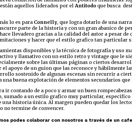
 están aquellos liderados por el
Antitodo
que busca dest
más lo es para
Connelly
, que logra dotarlo de una narr
nscurre parte de la historia y con un gran abanico de p
ace llevadero gracias a la calidad del autor a pesar de 
imitaciones y hacer que el estilo grafico tan particular 
amientas disponibles y la técnica de fotografía y uso ma
activo y llamativo con un estilo retro y vintage que le s
pecialmente sobre las últimas páginas o ciertos desarro
r el apoyo de un guion que las reconoce y hábilmente la
ollo sostenido de algunas escenas sin recurrir a ciert
lta una buena explotación de elementos secundarios que
a ir contando de a poco y armar un buen rompecabezas d
, sumado a un estilo grafico muy particular, especifico 
ue una historia única. Al margen pueden quedar los lect
ico no termine de convencer.
emos podes colaborar con nosotros a través de un caf