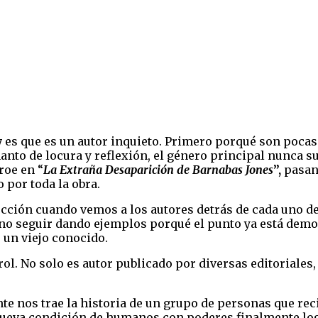
y
es que es un autor inquieto. Primero porqué son pocas 
nto de locura y reflexión, el género principal nunca su
roe en “
La Extraña Desaparición de Barnabas Jones
”,
pasand
 por toda la obra.
ción cuando vemos a los autores detrás de cada uno de
 no seguir dando ejemplos porqué el punto ya está de
un viejo conocido.
ol. No solo es autor publicado por diversas editoriales,
nte nos trae la historia de un grupo de personas que re
nueva condición de humanos con poderes finalmente lo