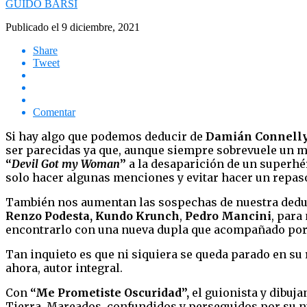
GUIDO BARSI
Publicado el
9 diciembre, 2021
Share
Tweet
Comentar
Si hay algo que podemos deducir de
Damián Connell
ser parecidas ya que, aunque siempre sobrevuele un ma
“
Devil Got my Woman
”
a la desaparición de un superhé
solo hacer algunas menciones y evitar hacer un repaso
También nos aumentan las sospechas de nuestra deduc
Renzo Podesta, Kundo Krunch
,
Pedro Mancini
, para
encontrarlo con una nueva dupla que acompañado por 
Tan inquieto es que ni siquiera se queda parado en su r
ahora, autor integral.
Con
“Me Prometiste Oscuridad”,
el guionista y dibuja
Tierra. Mareados, confundidos y perseguidos por su 