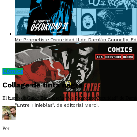
Me Prometiste Oscuridad II de Damián Connelly. Edi
Cómics
Collage de tinta negra
El bueno de Guido Barsi reseña “Me Prometiste Oscuridad” de Damiá
“Entre Tinieblas”, de editorial Merci.
Por