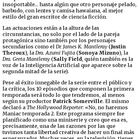
insoportable… hasta algún que otro personaje pelado,
barbudo, con lentes y camisa hawaiana, al mejor
estilo del gran escritor de ciencia ficción.
Las actuaciones están a la altura de las
circunstancias, no solo por el lado de la pareja
protagónica sino también por los personajes
secundarios como el
Dr. James K. Mantleray
(
Justin
Theroux
), la
Dra. Azumi Fujita
(
Sonoya Mizuno
), la
Dra. Greta Mantleray
(
Sally Field
, quién también es la
voz de la Inteligencia Artificial que aparece sobre la
segunda mitad de la serie).
Pese al éxito innegable de la serie entre el público y
la crítica, los 10 episodios que componen la primera
temporada será todo lo que tendremos, al menos
según su productor
Patrick Somerville
. El mismo
declaró a
The Hollywood Reporter
: «No, no haremos
Maniac temporada 2. Este programa siempre fue
planificado como una miniserie y creo que esa es,
precisamente, una de las razones por las que
tuvimos tanta libertad creativa de hacer un final más
esperanzador. Muchas veces, en la televisión, tienes