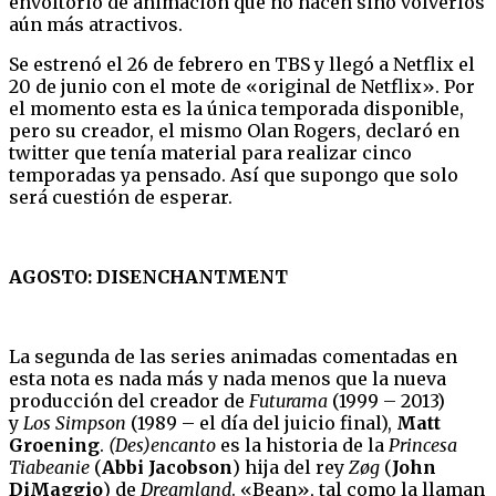
envoltorio de animación que no hacen sino volverlos
aún más atractivos.
Se estrenó el 26 de febrero en TBS y llegó a Netflix el
20 de junio con el mote de «original de Netflix». Por
el momento esta es la única temporada disponible,
pero su creador, el mismo Olan Rogers, declaró en
twitter que tenía material para realizar cinco
temporadas ya pensado. Así que supongo que solo
será cuestión de esperar.
AGOSTO: DISENCHANTMENT
La segunda de las series animadas comentadas en
esta nota es nada más y nada menos que la nueva
producción del creador de
Futurama
(1999 – 2013)
y
Los Simpson
(1989 – el día del juicio final),
Matt
Groening
.
(Des)encanto
es la historia de la
Princesa
Tiabeanie
(
Abbi Jacobson
) hija del rey
Zøg
(
John
DiMaggio
) de
Dreamland
. «Bean», tal como la llaman