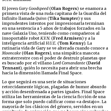
El joven
Gary Goodspeed
(
Olan Rogers
) se enamora a
primera vista de una ruda capitana de la Guardia del
Infinito llamada
Quinn
(
Tika Sumpter
) y sus
imprudentes intentos por impresionarla terminan
en una sentencia a 5 años de trabajos forzados en la
nave Galaxia Uno, teniendo como compañeros al
insoportable robot
K.V.N.
(
Fred Armisen
) y a la
inteligencia artificial
H.U.E.
(
Tom Kenny
). La
rutinaria vida de Gary se ve alterada cuando conoce a
Mooncake
(
Olan Rogers
), una simpática mascota
extraterrestre con el poder de destruir planetas que
es buscado por el villano
Lord Comandante
(
David
Tennant
), quién lo necesita para abrir una brecha
hacia la dimensión llamada Final Space.
Lo que seguirá es una serie de situaciones
retorcidamente lógicas, plagadas de humor absurdo
y acción desenfrenada a partes iguales. Final Space
utiliza las herramientas de la ciencia ficción de una
forma que solo puedo calificar como «a destajo». La
mayoría de los clásicos del género, servidos en un