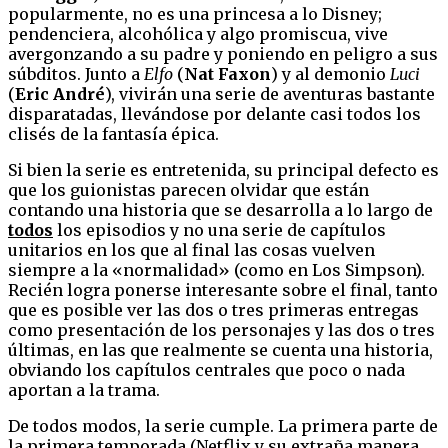
popularmente, no es una princesa a lo Disney;
pendenciera, alcohólica y algo promiscua, vive
avergonzando a su padre y poniendo en peligro a sus
súbditos. Junto a
Elfo
(
Nat Faxon
) y al demonio
Luci
(
Eric André
), vivirán una serie de aventuras bastante
disparatadas, llevándose por delante casi todos los
clisés de la fantasía épica.
Si bien la serie es entretenida, su principal defecto es
que los guionistas parecen olvidar que están
contando una historia que se desarrolla a lo largo de
todos
los episodios y no una serie de capítulos
unitarios en los que al final las cosas vuelven
siempre a la «normalidad» (como en Los Simpson).
Recién logra ponerse interesante sobre el final, tanto
que es posible ver las dos o tres primeras entregas
como presentación de los personajes y las dos o tres
últimas, en las que realmente se cuenta una historia,
obviando los capítulos centrales que poco o nada
aportan a la trama.
De todos modos, la serie cumple. La primera parte de
la primera temporada (Netflix y su extraña manera