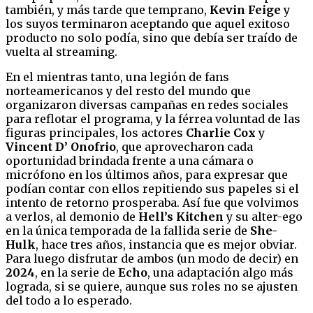
también, y más tarde que temprano,
Kevin Feige
y
los suyos terminaron aceptando que aquel exitoso
producto no solo podía, sino que debía ser traído de
vuelta al streaming.
En el mientras tanto, una legión de fans
norteamericanos y del resto del mundo que
organizaron diversas campañas en redes sociales
para reflotar el programa, y la férrea voluntad de las
figuras principales, los actores
Charlie Cox
y
Vincent D’ Onofrio
, que aprovecharon cada
oportunidad brindada frente a una cámara o
micrófono en los últimos años, para expresar que
podían contar con ellos repitiendo sus papeles si el
intento de retorno prosperaba. Así fue que volvimos
a verlos, al demonio de
Hell’s Kitchen
y su alter-ego
en la única temporada de la fallida serie de
She-
Hulk
, hace tres años, instancia que es mejor obviar.
Para luego disfrutar de ambos (un modo de decir) en
2024
, en la serie de
Echo
, una adaptación algo más
lograda, si se quiere, aunque sus roles no se ajusten
del todo a lo esperado.