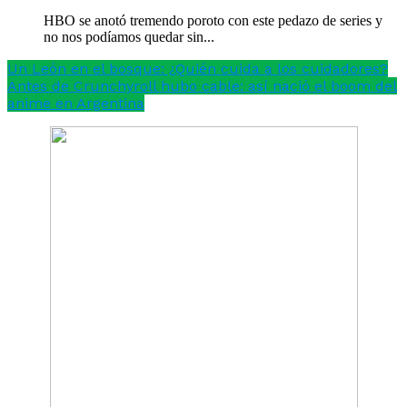
HBO se anotó tremendo poroto con este pedazo de series y
no nos podíamos quedar sin...
Un León en el bosque: ¿Quién cuida a los cuidadores?
Antes de Crunchyroll hubo cable: así nació el boom del
anime en Argentina