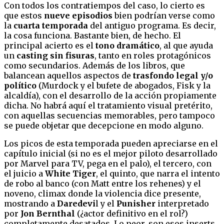
Con todos los contratiempos del caso, lo cierto es
que estos
nueve episodios
bien podrían verse como
la
cuarta temporada
del antiguo programa. Es decir,
la cosa funciona. Bastante bien, de hecho. El
principal acierto es el
tono dramático
, al que ayuda
un
casting sin fisuras
, tanto en roles protagónicos
como secundarios. Además de los libros, que
balancean aquellos aspectos de
trasfondo legal y/o
político
(Murdock y el bufete de abogados, Fisk y la
alcaldía), con el desarrollo de la acción propiamente
dicha. No habrá aquí el tratamiento visual pretérito,
con aquellas secuencias memorables, pero tampoco
se puede objetar que decepcione en modo alguno.
Los picos de esta temporada pueden apreciarse en el
capítulo inicial (si no es el mejor piloto desarrollado
por Marvel para TV, pega en el palo), el tercero, con
el juicio a
White Tiger
, el quinto, que narra el intento
de robo al banco (con Matt entre los rehenes) y el
noveno, climax donde la violencia dice presente,
mostrando a
Daredevi
l y el
Punisher
interpretado
por
Jon Bernthal
(¿actor definitivo en el rol?)
completamente desatados. Lo peor, son esos inserts