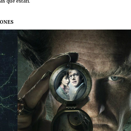
as que están.
IONES