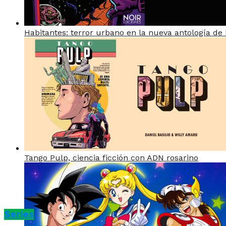
Habitantes: terror urbano en la nueva antología de 
Tango Pulp, ciencia ficción con ADN rosarino
Series