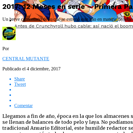
2017: 12 Meses en serie – Primera Par
Un breve comentario de lo que se estrenó este año en materia de series,
Antes de Crunchyroll hubo cable: así nació el boom
Por
CENTRAL MUTANTE
Publicado el
4 diciembre, 2017
Share
Tweet
Comentar
Llegamos a fin de año, época en la que los almacenes s
se llenan de balances de todo pelo y laya. No podíam
tradicional Anuario Editorial, este humilde redactor s