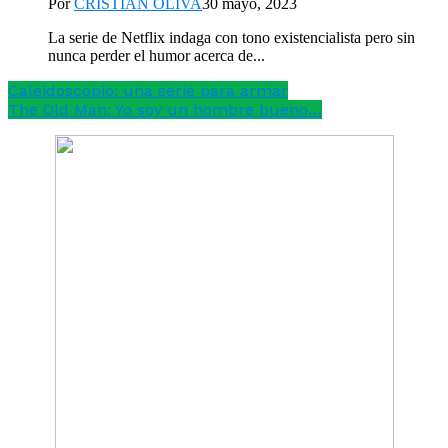
Por
CRISTIAN OLIVA
30 mayo, 2023
La serie de Netflix indaga con tono existencialista pero sin
nunca perder el humor acerca de...
Caleidoscopio: una serie para armar
The Old Man: Yo soy un hombre bueno…