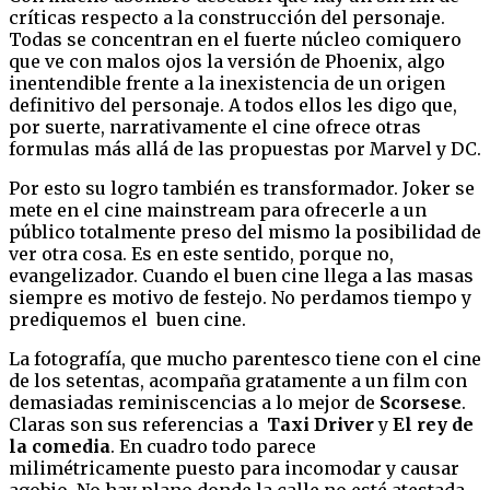
críticas respecto a la construcción del personaje.
Todas se concentran en el fuerte núcleo comiquero
que ve con malos ojos la versión de Phoenix, algo
inentendible frente a la inexistencia de un origen
definitivo del personaje. A todos ellos les digo que,
por suerte, narrativamente el cine ofrece otras
formulas más allá de las propuestas por Marvel y DC.
Por esto su logro también es transformador. Joker se
mete en el cine mainstream para ofrecerle a un
público totalmente preso del mismo la posibilidad de
ver otra cosa. Es en este sentido, porque no,
evangelizador. Cuando el buen cine llega a las masas
siempre es motivo de festejo. No perdamos tiempo y
prediquemos el buen cine.
La fotografía, que mucho parentesco tiene con el cine
de los setentas, acompaña gratamente a un film con
demasiadas reminiscencias a lo mejor de
Scorsese
.
Claras son sus referencias a
Taxi Driver
y
El rey de
la comedia
. En cuadro todo parece
milimétricamente puesto para incomodar y causar
agobio. No hay plano donde la calle no esté atestada