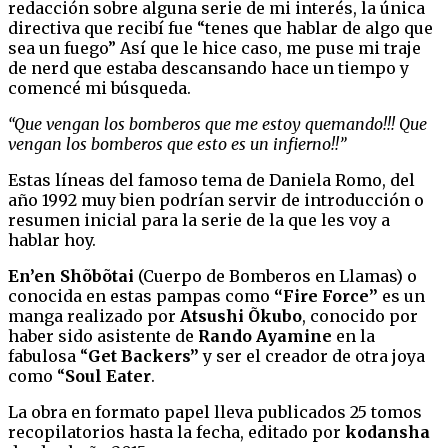
redacción sobre alguna serie de mi interés, la única
directiva que recibí fue “tenes que hablar de algo que
sea un fuego” Así que le hice caso, me puse mi traje
de nerd que estaba descansando hace un tiempo y
comencé mi búsqueda.
“Que vengan los bomberos que me estoy quemando!!! Que
vengan los bomberos que esto es un infierno!!”
Estas líneas del famoso tema de Daniela Romo, del
año 1992 muy bien podrían servir de introducción o
resumen inicial para la serie de la que les voy a
hablar hoy.
En’en Shõbõtai
(Cuerpo de Bomberos en Llamas) o
conocida en estas pampas como
“Fire Force”
es un
manga realizado por
Atsushi Õkubo
, conocido por
haber sido asistente de
Rando Ayamine
en la
fabulosa “
Get Backers”
y ser el creador de otra joya
como “
Soul Eater
.
La obra en formato papel lleva publicados 25 tomos
recopilatorios hasta la fecha, editado por
kodansha