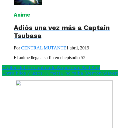
Anime
Adiós una vez más a Captain
Tsubasa
Por
CENTRAL MUTANTE
1 abril, 2019
El anime llega a su fin en el episodio 52.
Trailer del film animado Superman Red Son
Entre hilos y lazos: Kimetsu no Yaiba (Demon Slayer)