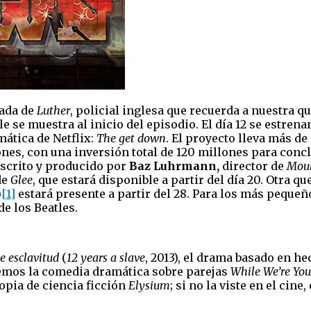
rada de
Luther
, policial inglesa que recuerda a nuestra q
 se muestra al inicio del episodio. El día 12 se estrena
ática de Netflix:
The get down
. El proyecto lleva más d
lones, con una inversión total de 120 millones para conc
escrito y producido por
Baz Luhrmann,
director de
Moul
de
Glee
, que estará disponible a partir del día 20. Otra qu
)
[1]
estará presente a partir del 28. Para los más pequeño
e los Beatles.
e esclavitud
(
12 years a slave
, 2013), el drama basado en h
nemos la comedia dramática sobre parejas
While We’re Yo
topia de ciencia ficción
Elysium
; si no la viste en el cin