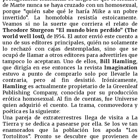
de Marte nunca se haya cruzado con un homosexual,
porque “quién sabe qué le haría Mike a un pobre
invertido”. La homofobia resistía estoicamente.
Veamos si no la suerte que corriera el relato de
Theodore Sturgeon “El mundo bien perdido” (The
world well lost),
de 1954. El autor envió este cuento a
uno de sus editores principales, quién no solamente
lo rechazó con cajas destempladas, sino que se
ocupó de llamar a otros editores para advertirles que
tampoco lo aceptaran. Uno de ellos,
Bill Hamling
,
que dirigía en ese entonces la revista
Imagination
estuvo a punto de comprarlo solo por llevarle la
contraria, pero al fin desistió. Irónicamente,
Hamling
es actualmente propietario de la Greenleaf
Publishing Company, conocida por su producción
erótica homosexual. Al fin de cuentas, fue Universe
quien adquirió el cuento. La trama, conmovedora y
poética es la siguiente:
Una pareja de extraterrestres llega de visita a La
Tierra y se dedica a pasearse por ella. Se los ve tan
enamorados que la población los apoda “Los
Tortolitos”. Pronto se descubre que provienen de