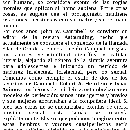
ser humano, se considera exento de las reglas
morales que aplican al homo sapiens. Entre otras
cosas, se sugiere que el protagonista mantiene
relaciones incestuosas con su madre y su hermano
menor.
Por esos años,
John W. Campbell
se convierte en
editor de la revista
Astounding
, hecho que
actualmente se considera el comienzo de la llamada
Edad de Oro de la ciencia-ficción. Campbell exigía a
los autores verosimilitud científica y calidad
literaria, alejando al género de la simple aventura
para adolescentes e iniciando un período de
madurez intelectual. Intelectual, pero no sexual.
Tomemos como ejemplo el estilo de dos de los
favoritos de Campbell:
Robert A. Heinlein
e
Isaac
Asimov
. Los héroes de Heinlein acostumbraban a ser
modelos de perfección: sanos, inteligentes y bravíos
y sus mujeres encarnaban a la compañera ideal. Si
bien sus obras no se encontraban exentas de cierta
tensión sexual, esta jamás se resolvía
explícitamente. El sexo que podemos imaginar entre
estas hembras y varones cuasiperfectos sería
aséptico, atlético, dirigido no a la satisfacción de