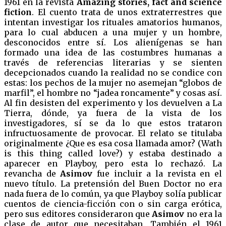
1961 en la revista
Amazing stories, fact and science
fiction
. El cuento trata de unos extraterrestres que
intentan investigar los rituales amatorios humanos,
para lo cual abducen a una mujer y un hombre,
desconocidos entre sí. Los alienígenas se han
formado una idea de las costumbres humanas a
través de referencias literarias y se sienten
decepcionados cuando la realidad no se condice con
estas: los pechos de la mujer no asemejan “globos de
marfil”, el hombre no “jadea roncamente” y cosas así.
Al fin desisten del experimento y los devuelven a La
Tierra, dónde, ya fuera de la vista de los
investigadores, sí se da lo que estos trataron
infructuosamente de provocar. El relato se titulaba
originalmente ¿Que es esa cosa llamada amor? (Wath
is this thing called love?) y estaba destinado a
aparecer en Playboy, pero esta lo rechazó. La
revancha de
Asimov
fue incluir a la revista en el
nuevo título. La pretensión del Buen Doctor no era
nada fuera de lo común, ya que Playboy solía publicar
cuentos de ciencia-ficción con o sin carga erótica,
pero sus editores consideraron que
Asimov
no era la
clase de autor que necesitaban. También el 1961