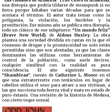
una distopía que podría tildarse de steampunk si no
fuera porque faltaban varias décadas para que se
acuñara el término. El autor trata temas como la
poligamia, la violación, los burdeles y la
prostitución. Ese mismo año se publica otra distopía,
todo un clásico de ese subgénero:
“Un mundo feliz”
(Brave New World)
, de
Aldous Huxley
. La obra
plantea una sociedad dividida en castas en la que el
consumo de drogas y la promiscuidad no solo están
permitidas sino que son alentadas, ya que las clases
dominantes las utilizan como herramientas de
control de la población… como suele decirse,
cualquier similitud con la realidad es pura
coincidencia. El año siguiente tenemos
“Shambleau”
, cuento de
Catherine L. Moore
en el
que una extraterrestre con tentáculos en lugar de
cabellos utiliza el sexo para atraer a sus víctimas, a
las que succiona toda fuerza vital y mata en estado de
puro éxtasis. Una revisión de la historia de Medusa,
con cierto toque sexual.