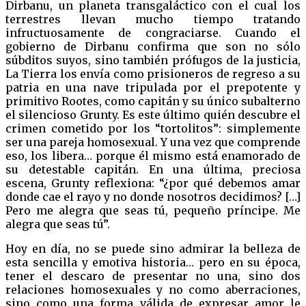
Dirbanu, un planeta transgaláctico con el cual los
terrestres llevan mucho tiempo tratando
infructuosamente de congraciarse. Cuando el
gobierno de Dirbanu confirma que son no sólo
súbditos suyos, sino también prófugos de la justicia,
La Tierra los envía como prisioneros de regreso a su
patria en una nave tripulada por el prepotente y
primitivo Rootes, como capitán y su único subalterno
el silencioso Grunty. Es este último quién descubre el
crimen cometido por los “tortolitos”: simplemente
ser una pareja homosexual. Y una vez que comprende
eso, los libera… porque él mismo está enamorado de
su detestable capitán. En una última, preciosa
escena, Grunty reflexiona: “¿por qué debemos amar
donde cae el rayo y no donde nosotros decidimos? […]
Pero me alegra que seas tú, pequeño príncipe. Me
alegra que seas tú”.
Hoy en día, no se puede sino admirar la belleza de
esta sencilla y emotiva historia… pero en su época,
tener el descaro de presentar no una, sino dos
relaciones homosexuales y no como aberraciones,
sino como una forma válida de expresar amor le