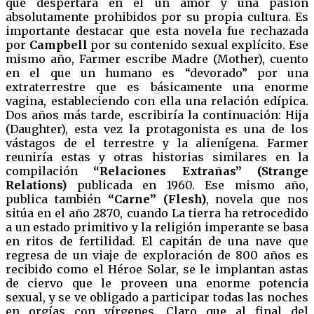
que despertará en él un amor y una pasión
absolutamente prohibidos por su propia cultura. Es
importante destacar que esta novela fue rechazada
por
Campbell
por su contenido sexual explícito. Ese
mismo año, Farmer escribe Madre (Mother), cuento
en el que un humano es “devorado” por una
extraterrestre que es básicamente una enorme
vagina, estableciendo con ella una relación edípica.
Dos años más tarde, escribiría la continuación: Hija
(Daughter), esta vez la protagonista es una de los
vástagos de el terrestre y la alienígena. Farmer
reuniría estas y otras historias similares en la
compilación
“Relaciones Extrañas” (Strange
Relations)
publicada en 1960. Ese mismo año,
publica también
“Carne” (Flesh)
, novela que nos
sitúa en el año 2870, cuando La tierra ha retrocedido
a un estado primitivo y la religión imperante se basa
en ritos de fertilidad. El capitán de una nave que
regresa de un viaje de exploración de 800 años es
recibido como el Héroe Solar, se le implantan astas
de ciervo que le proveen una enorme potencia
sexual, y se ve obligado a participar todas las noches
en orgías con vírgenes. Claro que al final del