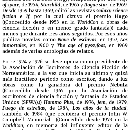
of space
, de 1954,
Starchild
,
de 1965 y
Rogue star
, de 1969.
Desde 1959 hasta 1969, editó las revistas
Galaxy science
fiction
e
If
, por la cual obtuvo el premio
Hugo
((Concedido desde 1953 en la
WorldCon
a obras de
ciencia ficción o en menor grado fantasía.)) nada
menos que durante tres años seguidos. Por esos años
publica novelas como
Nave de esclavos
, en 1957,
Los
inmortales
, en 1960 y
The age of pyssyfoot
, en 1969
además de varias antologías de relatos.
Entre 1974 y 1976 se desempeña como presidente de
la Asociación de Escritores de Ciencia Ficción de
Norteamérica, a la vez que inicia su último y quizá
más fructífero período como escritor, dando a luz
obras como la ganadora del premio
Nebula
((Concedido desde 1965 por la Asociación de
escritores de ciencia ficción y fantasía de Estados
Unidos (SFWA).))
Hommo Plus
, de 1976,
Jem
, de 1979,
Fuego de estrellas
, de 1984,
Los años de la ciudad
,
también de 1984 (que recibiera el premio John W.
Campbell Memorial ((Concedido desde 1973 en la
WorldCon,
en memoria del influyente editor de la