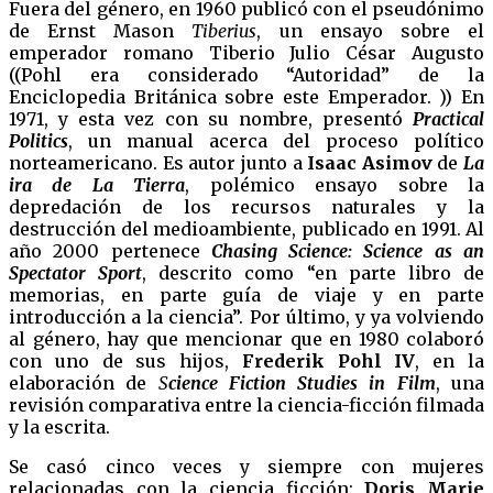
Fuera del género, en 1960 publicó con el pseudónimo
de Ernst Mason
Tiberius
, un ensayo sobre el
emperador romano Tiberio Julio César Augusto
((Pohl era considerado “Autoridad” de la
Enciclopedia Británica sobre este Emperador. )) En
1971, y esta vez con su nombre, presentó
Practical
Politics
, un manual acerca del proceso político
norteamericano. Es autor junto a
Isaac Asimov
de
La
ira de La Tierra
, polémico ensayo sobre la
depredación de los recursos naturales y la
destrucción del medioambiente, publicado en 1991. Al
año 2000 pertenece
Chasing Science: Science as an
Spectator Sport
, descrito como “en parte libro de
memorias, en parte guía de viaje y en parte
introducción a la ciencia”. Por último, y ya volviendo
al género, hay que mencionar que en 1980 colaboró
con uno de sus hijos,
Frederik Pohl IV
, en la
elaboración de
S
cience Fiction Studies in Film
, una
revisión comparativa entre la ciencia-ficción filmada
y la escrita.
Se casó cinco veces y siempre con mujeres
relacionadas con la ciencia ficción:
Doris Marie