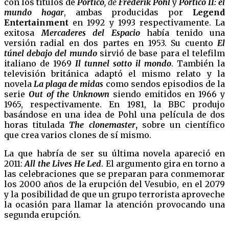
con los títulos de
Pórtico
, de
Frederik Pohl
y
Pórtico II: el
mundo hogar
, ambas producidas por
Legend
Entertainment
en 1992 y 1993 respectivamente. La
exitosa
Mercaderes del Espacio
había tenido una
versión radial en dos partes en 1953. Su cuento
El
túnel debajo del mundo
sirvió de base para el telefilm
italiano de 1969
Il tunnel sotto il mondo
. También la
televisión británica adaptó el mismo relato y la
novela
La plaga de midas
como sendos episodios de la
serie
Out of the Unknown
siendo emitidos en 1966 y
1965, respectivamente. En 1981, la BBC produjo
basándose en una idea de Pohl una película de dos
horas titulada
The clonemaster
,
sobre un científico
que crea varios clones de sí mismo.
La que habría de ser su última novela apareció en
2011:
All the Lives He Led
. El argumento gira en torno a
las celebraciones que se preparan para conmemorar
los 2000 años de la erupción del Vesubio, en el 2079
y la posibilidad de que un grupo terrorista aproveche
la ocasión para llamar la atención provocando una
segunda erupción.