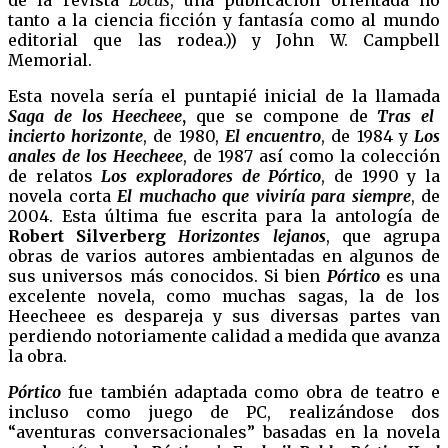
tanto a la ciencia ficción y fantasía como al mundo
editorial que las rodea.)) y John W. Campbell
Memorial.
Esta novela sería el puntapié inicial de la llamada
Saga de los Heecheee
,
que se compone de
Tras el
incierto horizonte
, de 1980,
El encuentro
, de 1984 y
Los
anales de los Heecheee
, de 1987 así como la colección
de relatos
Los exploradores de Pórtico
, de 1990 y la
novela corta
El muchacho que viviría para siempre
, de
2004. Esta última fue escrita para la antología de
Robert Silverberg
Horizontes lejanos
, que agrupa
obras de varios autores ambientadas en algunos de
sus universos más conocidos. Si bien
Pórtico
es una
excelente novela, como muchas sagas, la de los
Heecheee es despareja y sus diversas partes van
perdiendo notoriamente calidad a medida que avanza
la obra.
Pórtico
fue también adaptada como obra de teatro e
incluso como juego de PC, realizándose dos
“aventuras conversacionales” basadas en la novela