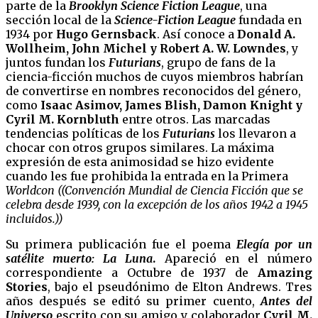
parte de la
Brooklyn Science Fiction League
, una
sección local de la
Science-Fiction
League
fundada en
1934 por
Hugo Gernsback
. Así conoce a
Donald A.
Wollheim, John Michel y Robert A. W. Lowndes
, y
juntos fundan los
Futurians
, grupo de fans de la
ciencia-ficción muchos de cuyos miembros habrían
de convertirse en nombres reconocidos del género,
como
Isaac Asimov, James Blish, Damon Knight y
Cyril M. Kornbluth
entre otros. Las marcadas
tendencias políticas de los
Futurians
los llevaron a
chocar con otros grupos similares. La máxima
expresión de esta animosidad se hizo evidente
cuando les fue prohibida la entrada en la Primera
Worldcon ((
Convención Mundial de Ciencia Ficción
que se
celebra desde 1939, con la excepción de los años 1942 a 1945
incluidos.))
Su primera publicación fue el poema
Elegía por un
satélite muerto: La Luna
.
Apareció en el número
correspondiente a Octubre de 1937 de
Amazing
Stories
, bajo el pseudónimo de Elton Andrews. Tres
años después se editó su primer cuento,
Antes del
Universo
escrito con su amigo y colaborador
Cyril M.