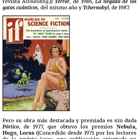
revista
Astounding
.))
Terror
, de 1986,
La llegada de los
gatos cuánticos
, del mismo año y
Tchernobyl
, de 1987.
Pero su obra más destacada y premiada es sin duda
Pórtico
, de 1977, que obtuvo los premios
Nebula,
Hugo, Locus
((Concedido desde 1971 por los lectores
de la revista
Locus
, una publicación orientada no