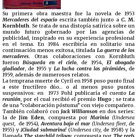
Su primera obra maestra fue la novela de 1953
Mercaderes del espacio
escrita también junto a
C. M.
Kornbluth
. Se trata de una distopía satírica sobre un
mundo futuro gobernado por las agencias de
publicidad, inspirado en su experiencia profesional
en el tema. En 1984 escribiría en solitario una
continuación menos exitosa, titulada
La guerra de los
mercaderes
. Otras colaboraciones con Kornbluth
fueron
Búsqueda en el cielo
, de 1954,
El abogado
gladiador
, de 1955 y
La lucha contra las pirámides
,
de
1959, además de numerosos relatos.
La temprana muerte de Cyril en 1958 puso punto final
a este fructífero dúo… o al menos puso puntos
suspensivos: en 1973 Pohl publicaría el cuento
La
reunión
, por el cual recibió el premio
Hugo
; se trata
de una “colaboración póstuma” con viejo compañero.
También colaboró con
Jack Williamson
en dos series:
la de
Jim Eden
, compuesta por
Marinia
(Undersea
quest,
de 1954),
Aventura bajo el mar
(Undersea fleet
, de
1955) y
¡Ciudad submarina
!
(
Undersea city,
de 1958) y la
llamada
The starchild trilogy
,
compuesta por
The reefs